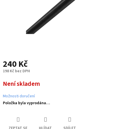
240 Kč
198 Kč bez DPH
Měrná
Není skladem
cena:
Možnosti doručení
Položka byla vyprodána…
ZEPTAT SE
HLÍDAT
SDÍLET