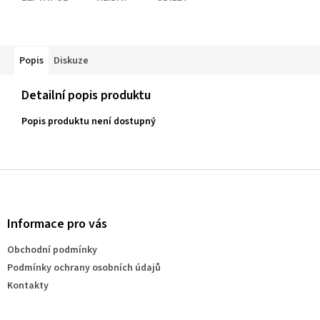
Popis
Diskuze
Detailní popis produktu
Popis produktu není dostupný
Z
á
p
a
Informace pro vás
t
Obchodní podmínky
í
Podmínky ochrany osobních údajů
Kontakty