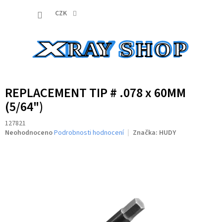
Přejít
NÁKUP
na
CZK
obsah
KOŠÍK
REPLACEMENT TIP # .078 x 60MM
(5/64")
127821
Průměrné
Neohodnoceno
Podrobnosti hodnocení
Značka:
HUDY
hodnocení
produktu
je
0,0
z
5
hvězdiček.