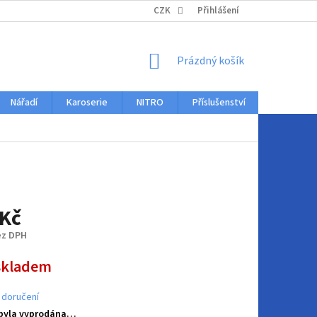
KONTAKTY
CZK
Přihlášení
NÁKUPNÍ
Prázdný košík
KOŠÍK
Nářadí
Karoserie
NITRO
Příslušenství
Auto dopl
 Kč
ez DPH
skladem
 doručení
 byla vyprodána…