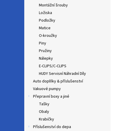
Montážní šrouby
Ložiska
Podložky
Matice
O-kroužky
Piny
Pružiny
Nálepky
E-CLIPS/C-CLIPS
HUDY Servisní Náhradní Díly
Auto doplňky & příslušenství
Vakuové pumpy
Přepravní boxy a jiné
Tašky
Obaly
Krabičky
Příslušenství do depa