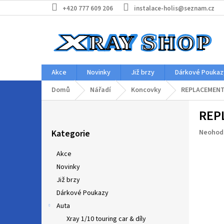
Přejít
+420 777 609 206
instalace-holis@seznam.cz
na
obsah
Akce
Novinky
Již brzy
Dárkové Poukaz
Domů
Nářadí
Koncovky
REPLACEMENT T
P
REPL
o
Přeskočit
s
Průměr
Kategorie
Neohod
kategorie
t
hodnoc
r
produkt
Akce
a
je
Novinky
n
0,0
z
Již brzy
n
5
í
Dárkové Poukazy
hvězdič
p
Auta
a
Xray 1/10 touring car & díly