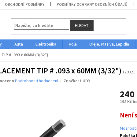
OBCHODNÍ PODMÍNKY
PODMÍNKY OCHRANY OSOBNÍCH ÚDAJŮ
HLEDAT
y
Auta
Elektronika
Kola
Oleje, Maziva, Lepidla
IP # .093 x 60MM (3/32")
ACEMENT TIP # .093 x 60MM (3/32")
129321
né
noceno
Podrobnosti hodnocení
Značka:
HUDY
ení
240
u
198 Kč b
Měrná
Není 
cena:
ek.
Možnosti
Položka