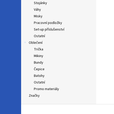
Stojánky
Váhy
Misky
Pracovní podložky
Set-up příslušenství
Ostatní
Oblečení
Trička
Mikiny
Bundy
Čepice
Batohy
Ostatní
Promo materiály
Značky
Z
á