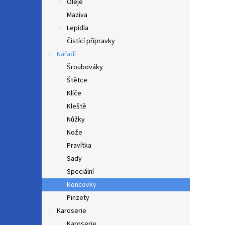
Oleje
Maziva
Lepidla
Čistící přípravky
Nářadí
Šroubováky
Štětce
Klíče
Kleště
Nůžky
Nože
Pravítka
Sady
Speciální
Koncovky
Pinzety
Karoserie
Karoserie