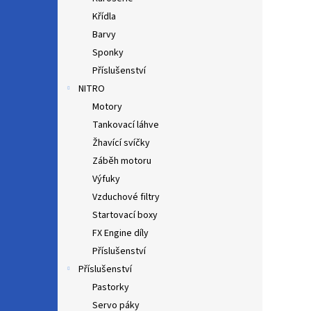
Křídla
Barvy
Sponky
Příslušenství
NITRO
Motory
Tankovací láhve
Žhavící svíčky
Záběh motoru
Výfuky
Vzduchové filtry
Startovací boxy
FX Engine díly
Příslušenství
Příslušenství
Pastorky
Servo páky