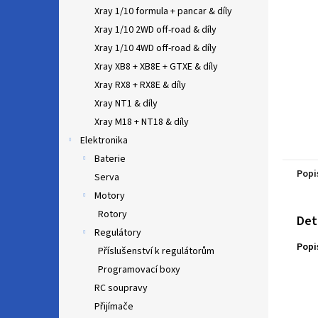
n
Xray 1/10 formula + pancar & díly
e
Xray 1/10 2WD off-road & díly
l
Xray 1/10 4WD off-road & díly
Xray XB8 + XB8E + GTXE & díly
Xray RX8 + RX8E & díly
Xray NT1 & díly
Xray M18 + NT18 & díly
Elektronika
Baterie
Popi
Serva
Motory
Rotory
Det
Regulátory
Popi
Příslušenství k regulátorům
Programovací boxy
RC soupravy
Přijímače