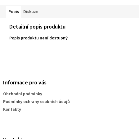
Popis
Diskuze
Detailní popis produktu
Popis produktu není dostupný
Z
á
p
a
Informace pro vás
t
Obchodní podmínky
í
Podmínky ochrany osobních údajů
Kontakty