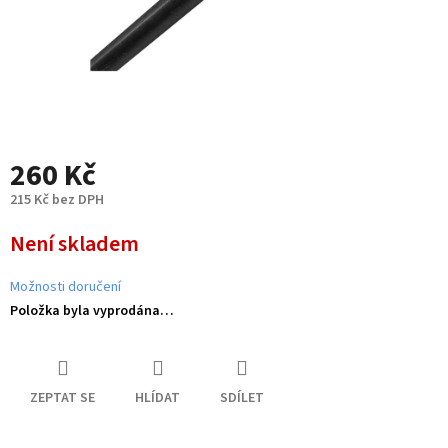
260 Kč
215 Kč bez DPH
Měrná
Není skladem
cena:
Možnosti doručení
Položka byla vyprodána…
ZEPTAT SE
HLÍDAT
SDÍLET