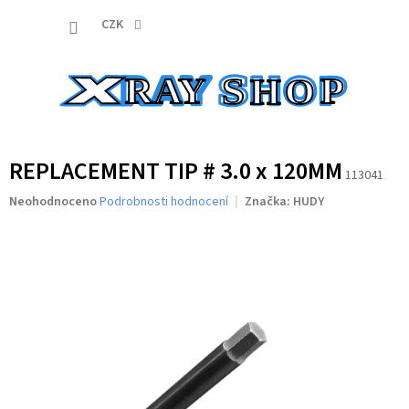
Přejít
NÁKUP
na
CZK
obsah
KOŠÍK
REPLACEMENT TIP # 3.0 x 120MM
113041
Průměrné
Neohodnoceno
Podrobnosti hodnocení
Značka:
HUDY
hodnocení
produktu
je
0,0
z
5
hvězdiček.