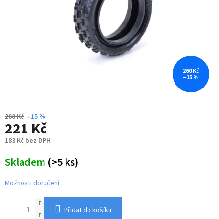
260 Kč
–15 %
260 Kč
–15 %
221 Kč
183 Kč bez DPH
Měrná
Skladem
(>5 ks)
cena:
Možnosti doručení
Přidat do košíku