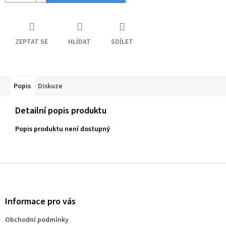
ZEPTAT SE
HLÍDAT
SDÍLET
Popis
Diskuze
Detailní popis produktu
Popis produktu není dostupný
Z
á
p
a
Informace pro vás
t
Obchodní podmínky
í