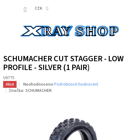
Přejít
NÁKUP
na
CZK
obsah
KOŠÍK
SCHUMACHER CUT STAGGER - LOW
PROFILE - SILVER (1 PAIR)
U6775
Průměrné
Neohodnoceno
Podrobnosti hodnocení
Akce
hodnocení
Značka:
SCHUMACHER
produktu
je
0,0
z
5
hvězdiček.