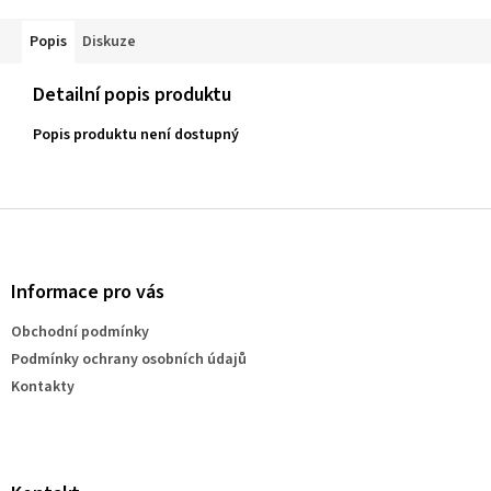
Popis
Diskuze
Detailní popis produktu
Popis produktu není dostupný
Z
á
p
a
Informace pro vás
t
Obchodní podmínky
í
Podmínky ochrany osobních údajů
Kontakty