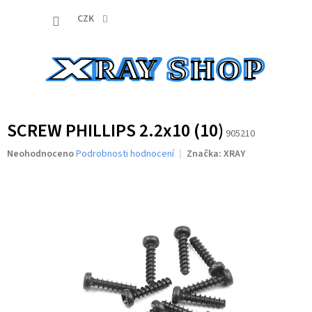
Přejít
NÁKUP
na
CZK
obsah
KOŠÍK
SCREW PHILLIPS 2.2x10 (10)
905210
Průměrné
Neohodnoceno
Podrobnosti hodnocení
Značka:
XRAY
hodnocení
produktu
je
0,0
z
5
hvězdiček.