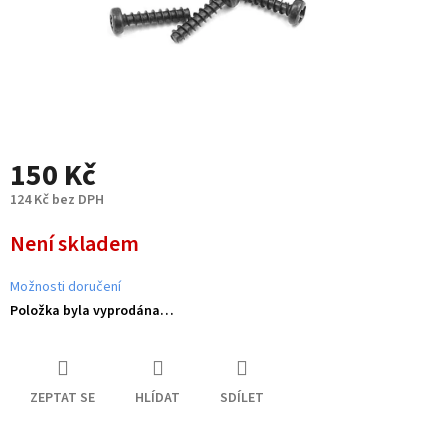
150 Kč
124 Kč bez DPH
Měrná
Není skladem
cena:
Možnosti doručení
Položka byla vyprodána…
ZEPTAT SE
HLÍDAT
SDÍLET