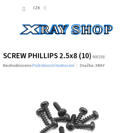
Přejít
NÁKUP
na
CZK
obsah
KOŠÍK
SCREW PHILLIPS 2.5x8 (10)
905258
Průměrné
Neohodnoceno
Podrobnosti hodnocení
Značka:
XRAY
hodnocení
produktu
je
0,0
z
5
hvězdiček.