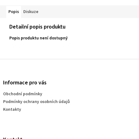
Popis
Diskuze
Detailní popis produktu
Popis produktu není dostupný
Z
á
p
a
Informace pro vás
t
Obchodní podmínky
í
Podmínky ochrany osobních údajů
Kontakty