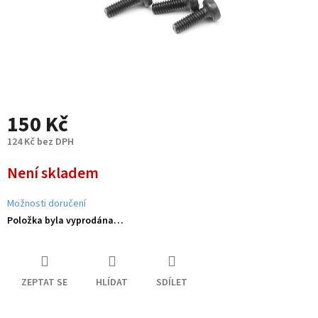
150 Kč
124 Kč bez DPH
Měrná
Není skladem
cena:
Možnosti doručení
Položka byla vyprodána…
ZEPTAT SE
HLÍDAT
SDÍLET