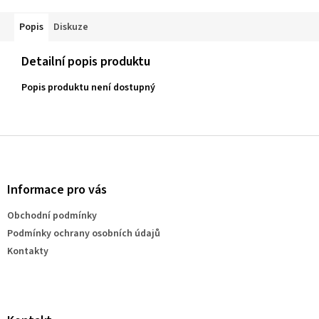
Popis
Diskuze
Detailní popis produktu
Popis produktu není dostupný
Z
á
p
a
Informace pro vás
t
Obchodní podmínky
í
Podmínky ochrany osobních údajů
Kontakty