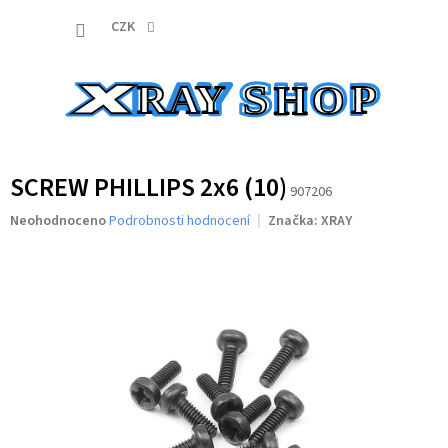
Přejít
NÁKUP
na
CZK
obsah
KOŠÍK
SCREW PHILLIPS 2x6 (10)
907206
Průměrné
Neohodnoceno
Podrobnosti hodnocení
Značka:
XRAY
hodnocení
produktu
je
0,0
z
5
hvězdiček.