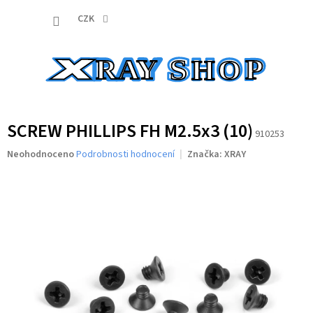
Přejít
NÁKUP
na
CZK
obsah
KOŠÍK
SCREW PHILLIPS FH M2.5x3 (10)
910253
Průměrné
Neohodnoceno
Podrobnosti hodnocení
Značka:
XRAY
hodnocení
produktu
je
0,0
z
5
hvězdiček.