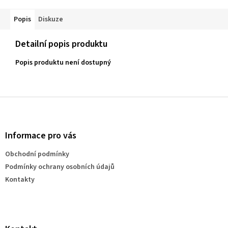
Popis
Diskuze
Detailní popis produktu
Popis produktu není dostupný
Z
á
p
a
Informace pro vás
t
Obchodní podmínky
í
Podmínky ochrany osobních údajů
Kontakty