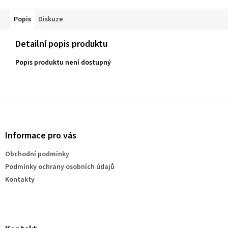
Popis
Diskuze
Detailní popis produktu
Popis produktu není dostupný
Z
á
p
a
Informace pro vás
t
Obchodní podmínky
í
Podmínky ochrany osobních údajů
Kontakty