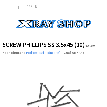
Přejít
NÁKUP
na
CZK
obsah
KOŠÍK
SCREW PHILLIPS SS 3.5x45 (10)
909395
Průměrné
Neohodnoceno
Podrobnosti hodnocení
Značka:
XRAY
hodnocení
produktu
je
0,0
z
5
hvězdiček.