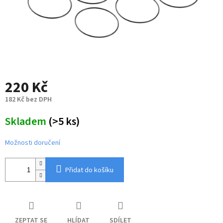
220 Kč
182 Kč bez DPH
Měrná
Skladem
(>5 ks)
cena:
Možnosti doručení
Přidat do košíku
ZEPTAT SE
HLÍDAT
SDÍLET