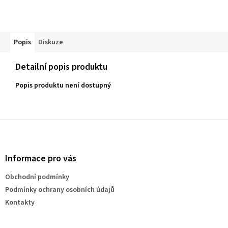
Popis
Diskuze
Detailní popis produktu
Popis produktu není dostupný
Z
á
p
a
Informace pro vás
t
Obchodní podmínky
í
Podmínky ochrany osobních údajů
Kontakty