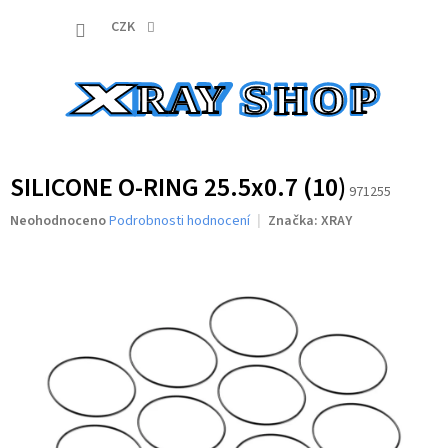
Přejít
NÁKUP
na
CZK
obsah
KOŠÍK
SILICONE O-RING 25.5x0.7 (10)
971255
Průměrné
Neohodnoceno
Podrobnosti hodnocení
Značka:
XRAY
hodnocení
produktu
je
0,0
z
5
hvězdiček.