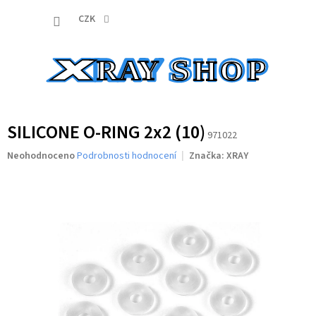
Přejít
NÁKUP
na
CZK
obsah
KOŠÍK
SILICONE O-RING 2x2 (10)
971022
Průměrné
Neohodnoceno
Podrobnosti hodnocení
Značka:
XRAY
hodnocení
produktu
je
0,0
z
5
hvězdiček.