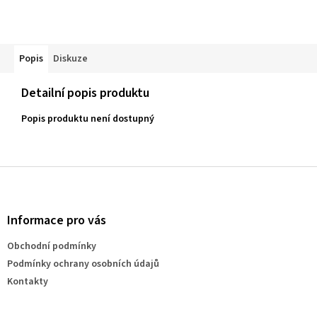
Popis
Diskuze
Detailní popis produktu
Popis produktu není dostupný
Z
á
p
a
Informace pro vás
t
Obchodní podmínky
í
Podmínky ochrany osobních údajů
Kontakty