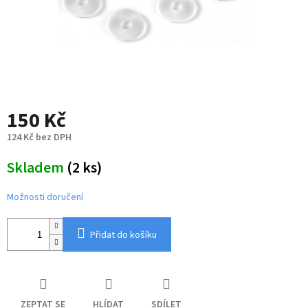
150 Kč
124 Kč bez DPH
Měrná
Skladem
(2 ks)
cena:
Možnosti doručení
Přidat do košíku
ZEPTAT SE
HLÍDAT
SDÍLET