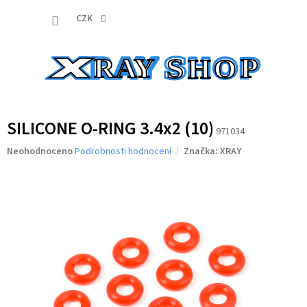
Přejít
NÁKUP
na
CZK
obsah
KOŠÍK
SILICONE O-RING 3.4x2 (10)
971034
Průměrné
Neohodnoceno
Podrobnosti hodnocení
Značka:
XRAY
hodnocení
produktu
je
0,0
z
5
hvězdiček.