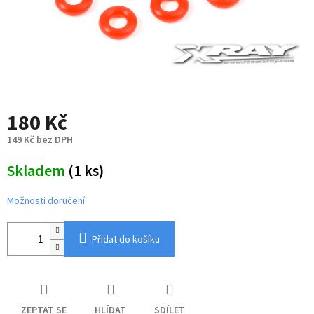
180 Kč
149 Kč bez DPH
Měrná
Skladem
(1 ks)
cena:
Možnosti doručení
Přidat do košíku
ZEPTAT SE
HLÍDAT
SDÍLET