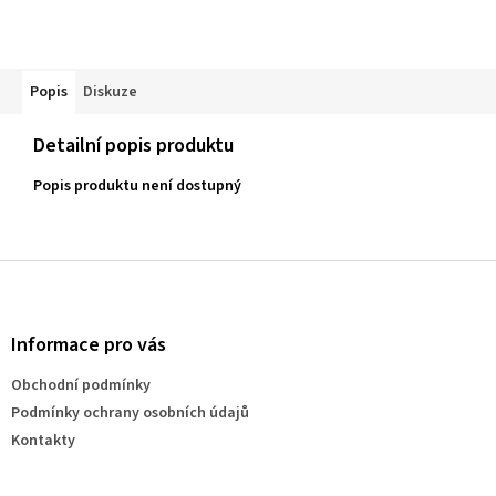
Popis
Diskuze
Detailní popis produktu
Popis produktu není dostupný
Z
á
p
a
Informace pro vás
t
Obchodní podmínky
í
Podmínky ochrany osobních údajů
Kontakty