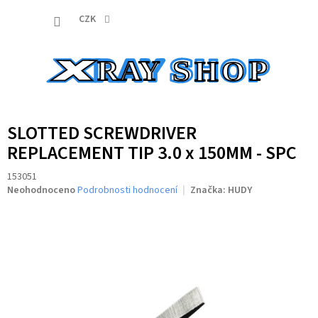
Přejít
NÁKUP
na
CZK
obsah
KOŠÍK
SLOTTED SCREWDRIVER
REPLACEMENT TIP 3.0 x 150MM - SPC
153051
Průměrné
Neohodnoceno
Podrobnosti hodnocení
Značka:
HUDY
hodnocení
produktu
je
0,0
z
5
hvězdiček.