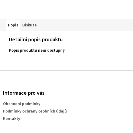
Popis
Diskuze
Detailní popis produktu
Popis produktu není dostupný
Z
á
p
a
Informace pro vás
t
Obchodní podmínky
í
Podmínky ochrany osobních údajů
Kontakty