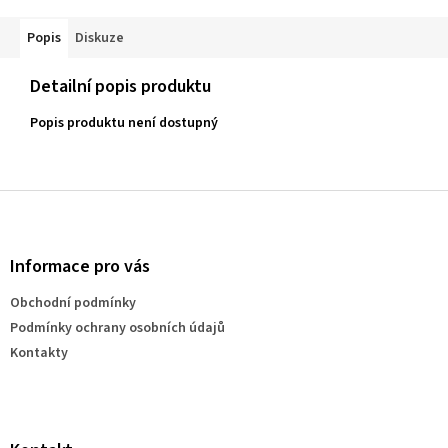
Popis
Diskuze
Detailní popis produktu
Popis produktu není dostupný
Z
á
p
a
Informace pro vás
t
Obchodní podmínky
í
Podmínky ochrany osobních údajů
Kontakty