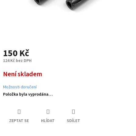
150 Kč
124 Kč bez DPH
Měrná
Není skladem
cena:
Možnosti doručení
Položka byla vyprodána…
ZEPTAT SE
HLÍDAT
SDÍLET