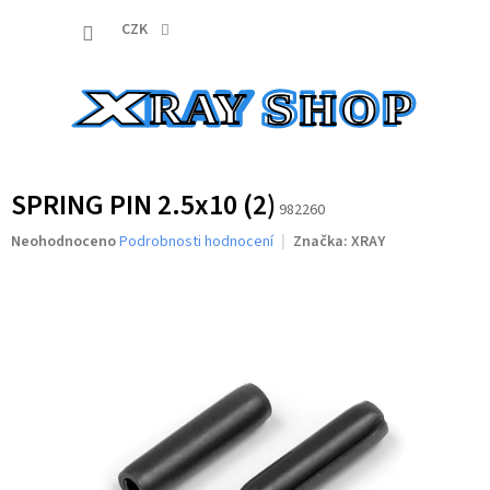
Přejít
NÁKUP
na
CZK
obsah
KOŠÍK
SPRING PIN 2.5x10 (2)
982260
Průměrné
Neohodnoceno
Podrobnosti hodnocení
Značka:
XRAY
hodnocení
produktu
je
0,0
z
5
hvězdiček.