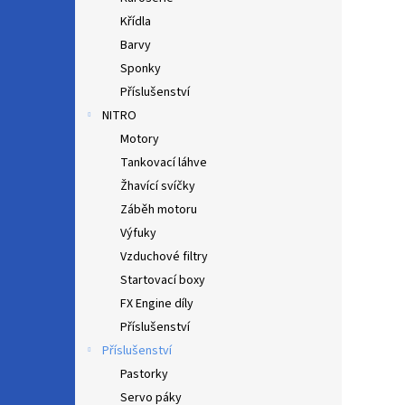
Křídla
Barvy
Sponky
Příslušenství
NITRO
Motory
Tankovací láhve
Žhavící svíčky
Záběh motoru
Výfuky
Vzduchové filtry
Startovací boxy
FX Engine díly
Příslušenství
Příslušenství
Pastorky
Servo páky