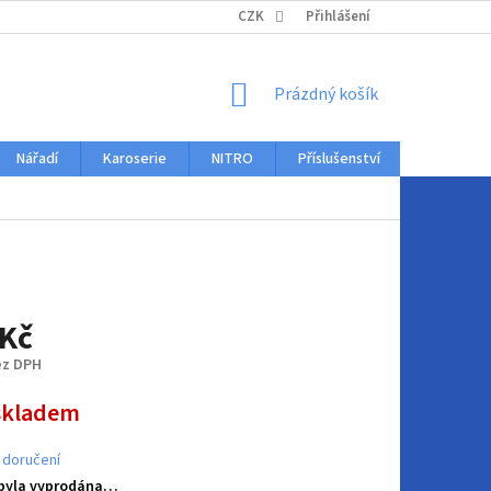
KONTAKTY
CZK
Přihlášení
NÁKUPNÍ
Prázdný košík
KOŠÍK
Nářadí
Karoserie
NITRO
Příslušenství
Auto dopl
 Kč
ez DPH
skladem
 doručení
 byla vyprodána…