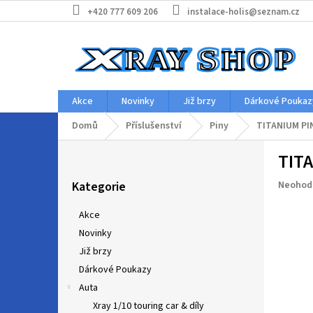
Přejít
+420 777 609 206
instalace-holis@seznam.cz
na
obsah
Akce
Novinky
Již brzy
Dárkové Poukaz
Domů
Příslušenství
Piny
TITANIUM PIN
P
TITA
o
Přeskočit
s
Průměr
Kategorie
Neohod
kategorie
t
hodnoc
r
produkt
Akce
a
je
Novinky
n
0,0
z
Již brzy
n
5
í
Dárkové Poukazy
hvězdič
p
Auta
a
Xray 1/10 touring car & díly