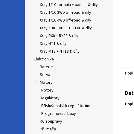
n
Xray 1/10 formula + pancar & díly
e
Xray 1/10 2WD off-road & díly
l
Xray 1/10 4WD off-road & díly
Xray XB8 + XB8E + GTXE & díly
Xray RX8 + RX8E & díly
Xray NT1 & díly
Xray M18 + NT18 & díly
Elektronika
Baterie
Popi
Serva
Motory
Rotory
Det
Regulátory
Popi
Příslušenství k regulátorům
Programovací boxy
RC soupravy
Přijímače