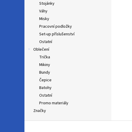
Stojánky
Váhy
Misky
Pracovní podložky
Set-up příslušenství
Ostatní
Oblečení
Trička
Mikiny
Bundy
Čepice
Batohy
Ostatní
Promo materiály
Značky
Z
á