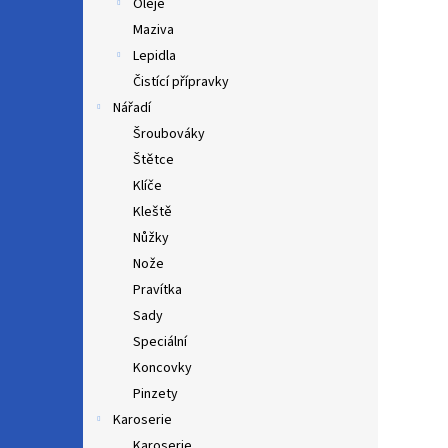
Oleje
Maziva
Lepidla
Čistící přípravky
Nářadí
Šroubováky
Štětce
Klíče
Kleště
Nůžky
Nože
Pravítka
Sady
Speciální
Koncovky
Pinzety
Karoserie
Karoserie