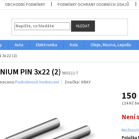
OBCHODNÍ PODMÍNKY
PODMÍNKY OCHRANY OSOBNÍCH ÚDAJŮ
HLEDAT
y
Auta
Elektronika
Kola
Oleje, Maziva, Lepidla
 3x22 (2)
NIUM PIN 3x22 (2)
980322-T
né
noceno
Podrobnosti hodnocení
Značka:
XRAY
ení
150
u
124 Kč b
Měrná
Není 
cena:
ek.
Možnosti
Položka