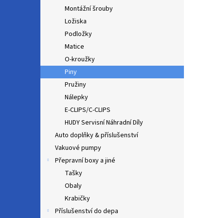
Montážní šrouby
Ložiska
Podložky
Matice
O-kroužky
Piny
Pružiny
Nálepky
E-CLIPS/C-CLIPS
HUDY Servisní Náhradní Díly
Auto doplňky & příslušenství
Vakuové pumpy
Přepravní boxy a jiné
Tašky
Obaly
Krabičky
Příslušenství do depa