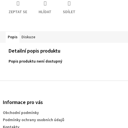
ZEPTAT SE
HLÍDAT
SDÍLET
Popis
Diskuze
Detailní popis produktu
Popis produktu není dostupný
Z
á
p
a
Informace pro vás
t
Obchodní podmínky
í
Podmínky ochrany osobních údajů
Kontakty