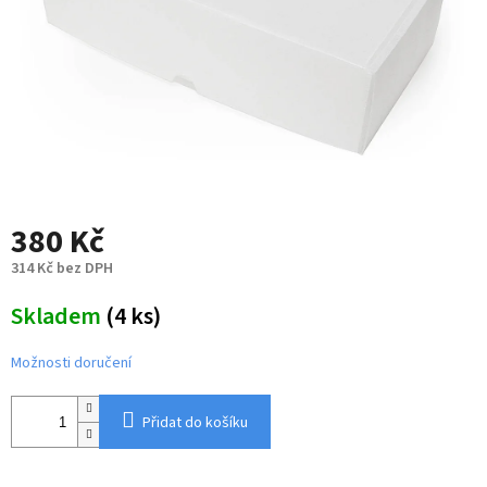
380 Kč
314 Kč bez DPH
Měrná
Skladem
(4 ks)
cena:
Možnosti doručení
Přidat do košíku