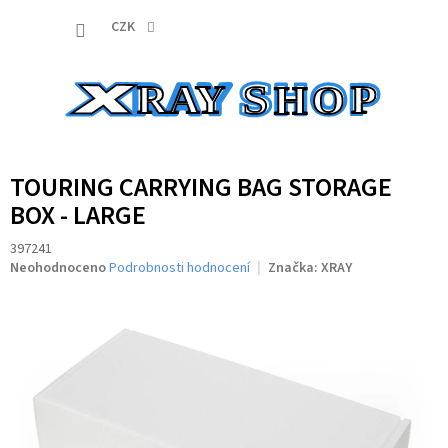
Přejít
NÁKUP
na
CZK
obsah
KOŠÍK
TOURING CARRYING BAG STORAGE
BOX - LARGE
397241
Průměrné
Neohodnoceno
Podrobnosti hodnocení
Značka:
XRAY
hodnocení
produktu
je
0,0
z
5
hvězdiček.