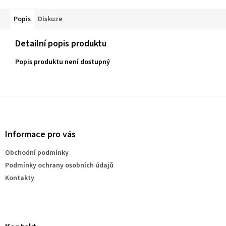
Popis
Diskuze
Detailní popis produktu
Popis produktu není dostupný
Z
á
p
a
Informace pro vás
t
Obchodní podmínky
í
Podmínky ochrany osobních údajů
Kontakty