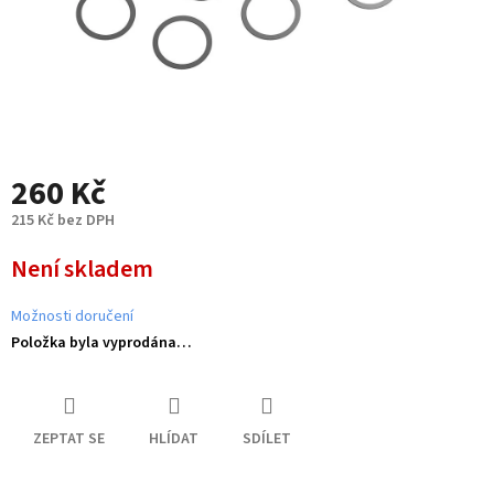
260 Kč
215 Kč bez DPH
Měrná
Není skladem
cena:
Možnosti doručení
Položka byla vyprodána…
ZEPTAT SE
HLÍDAT
SDÍLET