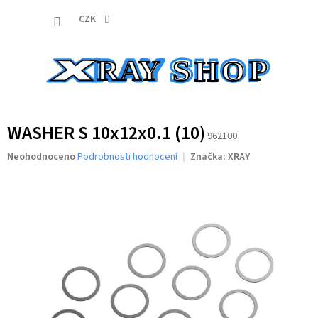
Přejít
NÁKUP
na
CZK
obsah
KOŠÍK
WASHER S 10x12x0.1 (10)
962100
Průměrné
Neohodnoceno
Podrobnosti hodnocení
Značka:
XRAY
hodnocení
produktu
je
0,0
z
5
hvězdiček.