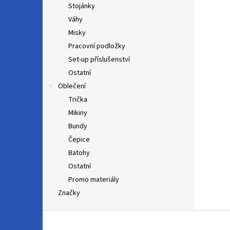
Stojánky
Váhy
Misky
Pracovní podložky
Set-up příslušenství
Ostatní
Oblečení
Trička
Mikiny
Bundy
Čepice
Batohy
Ostatní
Promo materiály
Značky
Z
á