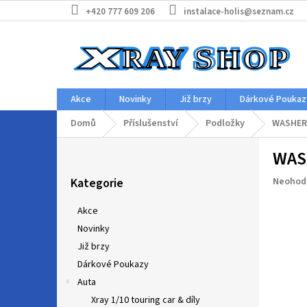
Přejít
+420 777 609 206
instalace-holis@seznam.cz
na
obsah
Akce
Novinky
Již brzy
Dárkové Poukaz
Domů
Příslušenství
Podložky
WASHER 
P
WASH
o
Přeskočit
s
Průměr
Kategorie
Neohod
kategorie
t
hodnoc
r
produkt
Akce
a
je
Novinky
n
0,0
z
Již brzy
n
5
í
Dárkové Poukazy
hvězdič
p
Auta
a
Xray 1/10 touring car & díly