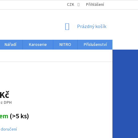
KONTAKTY
CZK
Přihlášení
NÁKUPNÍ
Prázdný košík
KOŠÍK
Nářadí
Karoserie
NITRO
Příslušenství
Auto dopl
 Kč
ez DPH
dem
(>5 ks)
 doručení