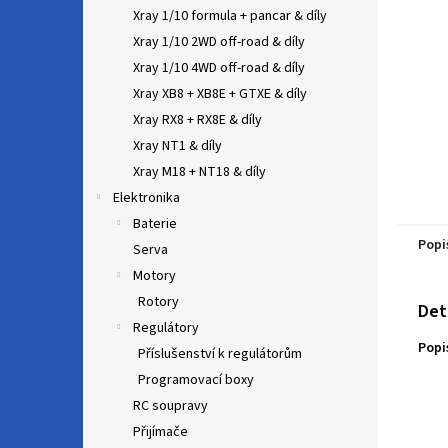
n
Xray 1/10 formula + pancar & díly
e
Xray 1/10 2WD off-road & díly
l
Xray 1/10 4WD off-road & díly
Xray XB8 + XB8E + GTXE & díly
Xray RX8 + RX8E & díly
Xray NT1 & díly
Xray M18 + NT18 & díly
Elektronika
Baterie
Popi
Serva
Motory
Rotory
Det
Regulátory
Popi
Příslušenství k regulátorům
Programovací boxy
RC soupravy
Přijímače