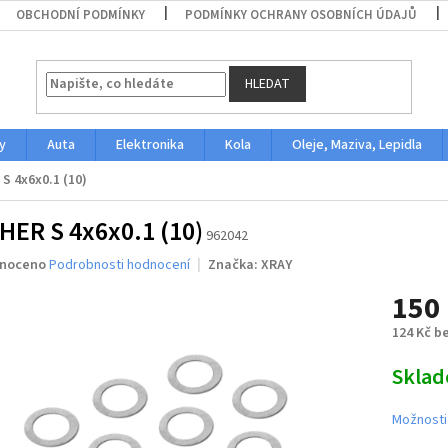
OBCHODNÍ PODMÍNKY
PODMÍNKY OCHRANY OSOBNÍCH ÚDAJŮ
HLEDAT
y
Auta
Elektronika
Kola
Oleje, Maziva, Lepidla
S 4x6x0.1 (10)
ER S 4x6x0.1 (10)
962042
né
noceno
Podrobnosti hodnocení
Značka:
XRAY
ení
150
u
124 Kč b
Měrná
Skla
cena:
ek.
Možnosti