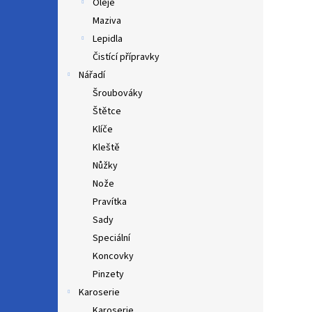
Oleje
Maziva
Lepidla
Čistící přípravky
Nářadí
Šroubováky
Štětce
Klíče
Kleště
Nůžky
Nože
Pravítka
Sady
Speciální
Koncovky
Pinzety
Karoserie
Karoserie