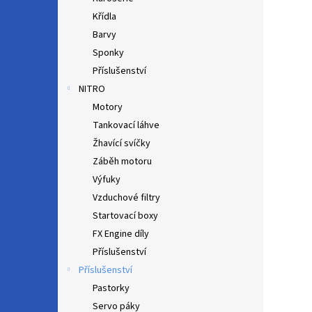
Křídla
Barvy
Sponky
Příslušenství
NITRO
Motory
Tankovací láhve
Žhavící svíčky
Záběh motoru
Výfuky
Vzduchové filtry
Startovací boxy
FX Engine díly
Příslušenství
Příslušenství
Pastorky
Servo páky