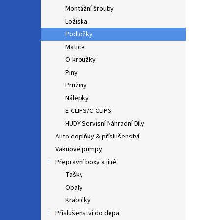
Montážní šrouby
Ložiska
Podložky
Matice
O-kroužky
Piny
Pružiny
Nálepky
E-CLIPS/C-CLIPS
HUDY Servisní Náhradní Díly
Auto doplňky & příslušenství
Vakuové pumpy
Přepravní boxy a jiné
Tašky
Obaly
Krabičky
Příslušenství do depa