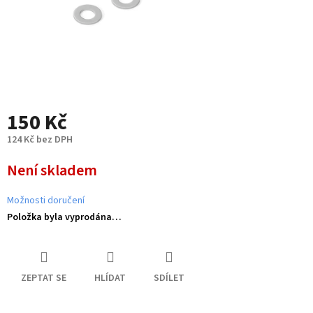
150 Kč
124 Kč bez DPH
Měrná
Není skladem
cena:
Možnosti doručení
Položka byla vyprodána…
ZEPTAT SE
HLÍDAT
SDÍLET