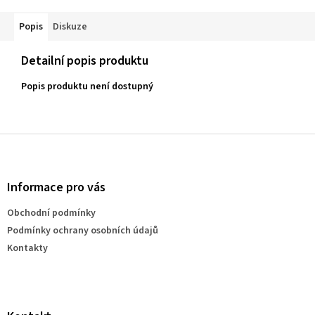
Popis
Diskuze
Detailní popis produktu
Popis produktu není dostupný
Z
á
p
a
Informace pro vás
t
Obchodní podmínky
í
Podmínky ochrany osobních údajů
Kontakty