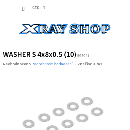
Přejít
NÁKUP
na
CZK
obsah
KOŠÍK
WASHER S 4x8x0.5 (10)
962041
Průměrné
Neohodnoceno
Podrobnosti hodnocení
Značka:
XRAY
hodnocení
produktu
je
0,0
z
5
hvězdiček.