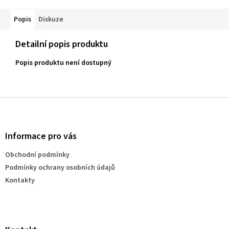
Popis
Diskuze
Detailní popis produktu
Popis produktu není dostupný
Z
á
p
a
Informace pro vás
t
Obchodní podmínky
í
Podmínky ochrany osobních údajů
Kontakty