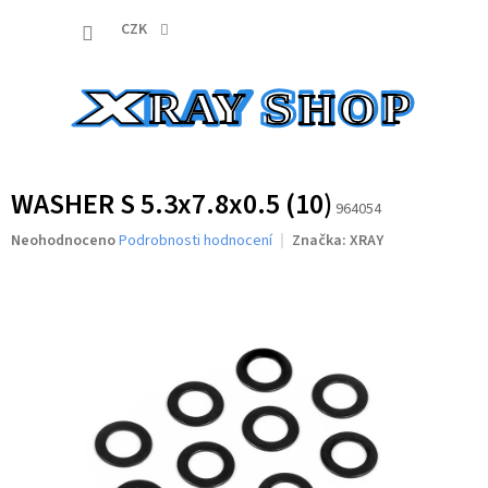
Přejít
NÁKUP
na
CZK
obsah
KOŠÍK
WASHER S 5.3x7.8x0.5 (10)
964054
Průměrné
Neohodnoceno
Podrobnosti hodnocení
Značka:
XRAY
hodnocení
produktu
je
0,0
z
5
hvězdiček.