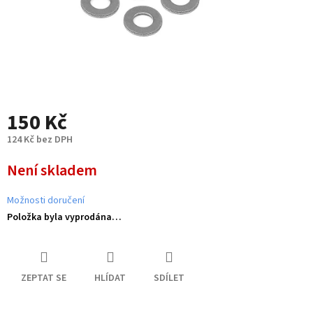
150 Kč
124 Kč bez DPH
Měrná
Není skladem
cena:
Možnosti doručení
Položka byla vyprodána…
ZEPTAT SE
HLÍDAT
SDÍLET