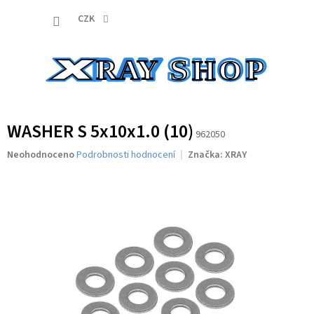
Přejít
NÁKUP
na
CZK
obsah
KOŠÍK
WASHER S 5x10x1.0 (10)
962050
Průměrné
Neohodnoceno
Podrobnosti hodnocení
Značka:
XRAY
hodnocení
produktu
je
0,0
z
5
hvězdiček.