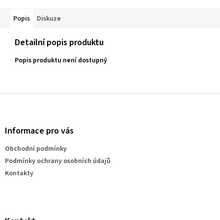
Popis
Diskuze
Detailní popis produktu
Popis produktu není dostupný
Z
á
p
a
Informace pro vás
t
Obchodní podmínky
í
Podmínky ochrany osobních údajů
Kontakty