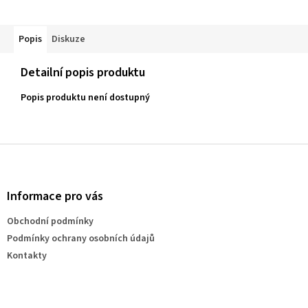
Popis
Diskuze
Detailní popis produktu
Popis produktu není dostupný
Z
á
p
a
Informace pro vás
t
Obchodní podmínky
í
Podmínky ochrany osobních údajů
Kontakty