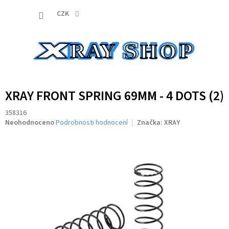
Přejít
NÁKUP
na
CZK
obsah
KOŠÍK
XRAY FRONT SPRING 69MM - 4 DOTS (2)
358316
Průměrné
Neohodnoceno
Podrobnosti hodnocení
Značka:
XRAY
hodnocení
produktu
je
0,0
z
5
hvězdiček.