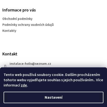
p
a
Informace pro vás
t
Obchodní podmínky
í
Podmínky ochrany osobních údajů
Kontakty
Kontakt
instalace-holis
@
seznam.cz
+420 777 609 206
Tento web používá soubory cookie. Dalším procházením
tohoto webu vyjadřujete souhlas s jejich používáním.. Více
informací
zde
.
Nastavení
Vytvořil Shoptet