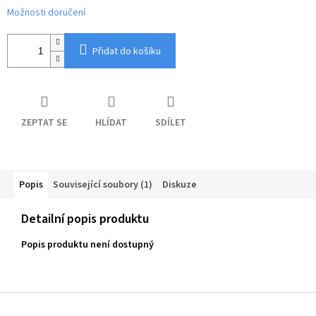
Možnosti doručení
Přidat do košíku
ZEPTAT SE
HLÍDAT
SDÍLET
Popis
Související soubory (1)
Diskuze
Detailní popis produktu
Popis produktu není dostupný
Z
á