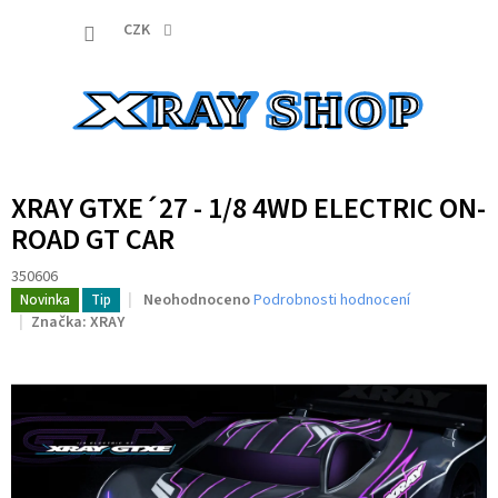
Přejít
NÁKUP
na
CZK
obsah
KOŠÍK
XRAY GTXE´27 - 1/8 4WD ELECTRIC ON-
ROAD GT CAR
350606
Průměrné
Neohodnoceno
Podrobnosti hodnocení
Novinka
Tip
hodnocení
Značka:
XRAY
produktu
je
0,0
z
5
hvězdiček.