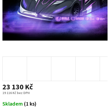
23 130 Kč
19 116 Kč bez DPH
Měrná
Skladem
(1 ks)
cena: