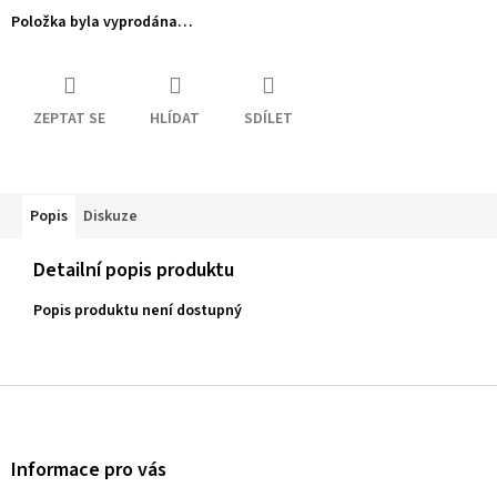
Položka byla vyprodána…
ZEPTAT SE
HLÍDAT
SDÍLET
Popis
Diskuze
Detailní popis produktu
Popis produktu není dostupný
Z
á
p
a
Informace pro vás
t