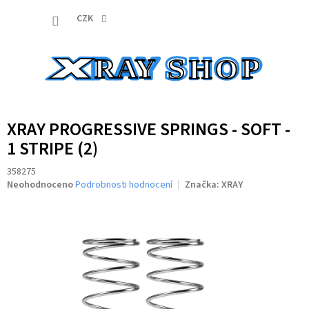
Přejít
NÁKUP
na
CZK
obsah
KOŠÍK
XRAY PROGRESSIVE SPRINGS - SOFT -
1 STRIPE (2)
358275
Průměrné
Neohodnoceno
Podrobnosti hodnocení
Značka:
XRAY
hodnocení
produktu
je
0,0
z
5
hvězdiček.