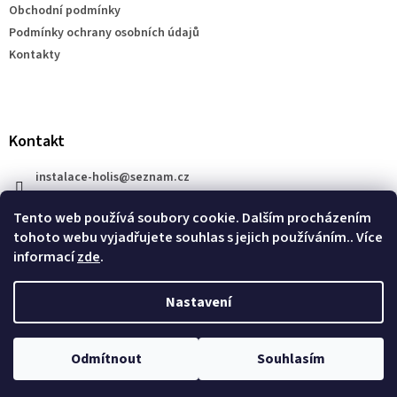
Obchodní podmínky
í
Podmínky ochrany osobních údajů
Kontakty
Kontakt
instalace-holis
@
seznam.cz
+420 777 609 206
Tento web používá soubory cookie. Dalším procházením
tohoto webu vyjadřujete souhlas s jejich používáním.. Více
informací
zde
.
Nastavení
Vytvořil Shoptet
Odmítnout
Souhlasím
Copyright 2026
XRAY SHOP
. Všechna práva vyhrazena.