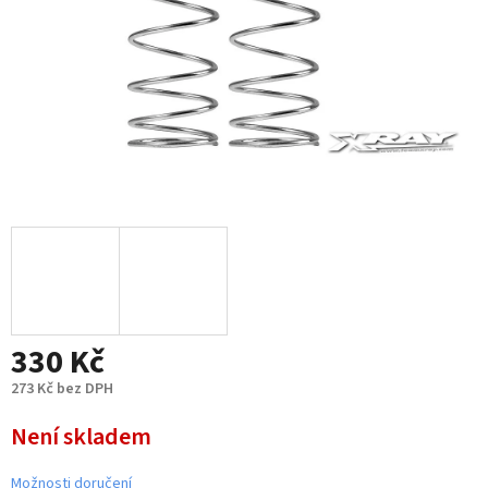
330 Kč
273 Kč bez DPH
Měrná
Není skladem
cena:
Možnosti doručení