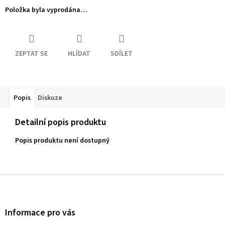
Položka byla vyprodána…
ZEPTAT SE
HLÍDAT
SDÍLET
Popis
Diskuze
Detailní popis produktu
Popis produktu není dostupný
Z
á
p
a
Informace pro vás
t