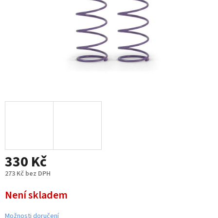
330 Kč
273 Kč bez DPH
Měrná
Není skladem
cena:
Možnosti doručení