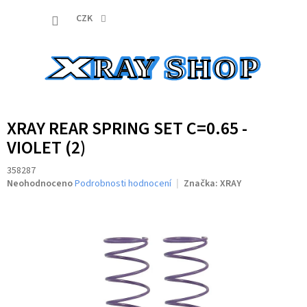
Přejít
NÁKUP
na
CZK
obsah
KOŠÍK
XRAY REAR SPRING SET C=0.65 -
VIOLET (2)
358287
Průměrné
Neohodnoceno
Podrobnosti hodnocení
Značka:
XRAY
hodnocení
produktu
je
0,0
z
5
hvězdiček.