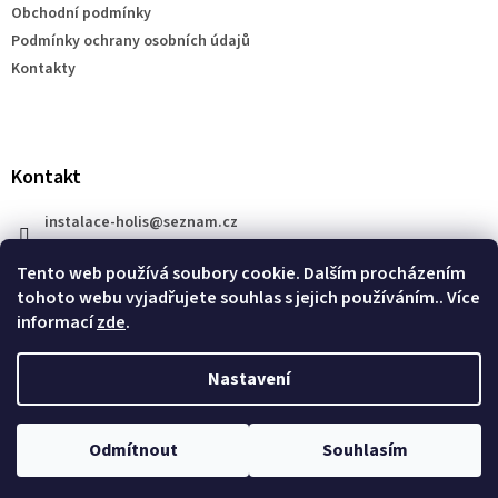
Obchodní podmínky
í
Podmínky ochrany osobních údajů
Kontakty
Kontakt
instalace-holis
@
seznam.cz
+420 777 609 206
Tento web používá soubory cookie. Dalším procházením
tohoto webu vyjadřujete souhlas s jejich používáním.. Více
informací
zde
.
Nastavení
Vytvořil Shoptet
Odmítnout
Souhlasím
Copyright 2026
XRAY SHOP
. Všechna práva vyhrazena.