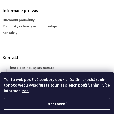
p
a
Informace pro vás
t
Obchodní podmínky
í
Podmínky ochrany osobních údajů
Kontakty
Kontakt
instalace-holis
@
seznam.cz
+420 777 609 206
Tento web používá soubory cookie. Dalším procházením
tohoto webu vyjadřujete souhlas s jejich používáním.. Více
informací
zde
.
Nastavení
Vytvořil Shoptet