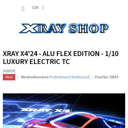
Přejít
NÁKUP
na
CZK
obsah
KOŠÍK
XRAY X4'24 - ALU FLEX EDITION - 1/10
LUXURY ELECTRIC TC
300039
Průměrné
Neohodnoceno
Podrobnosti hodnocení
Značka:
XRAY
Akce
hodnocení
produktu
je
0,0
z
5
hvězdiček.