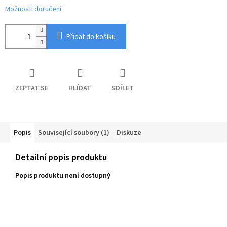
Možnosti doručení
Přidat do košíku
ZEPTAT SE
HLÍDAT
SDÍLET
Popis
Související soubory (1)
Diskuze
Detailní popis produktu
Popis produktu není dostupný
Z
á