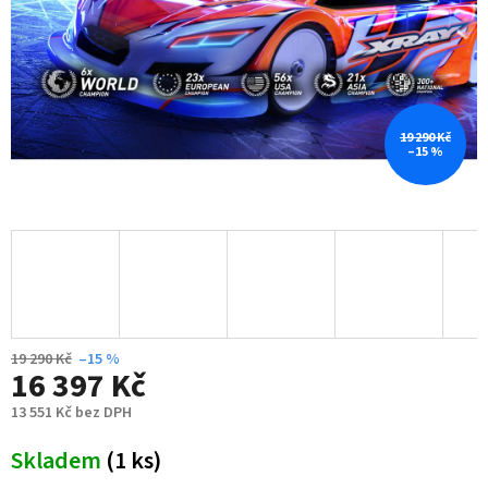
19 290 Kč
–15 %
19 290 Kč
–15 %
16 397 Kč
13 551 Kč bez DPH
Měrná
Skladem
(1 ks)
cena: