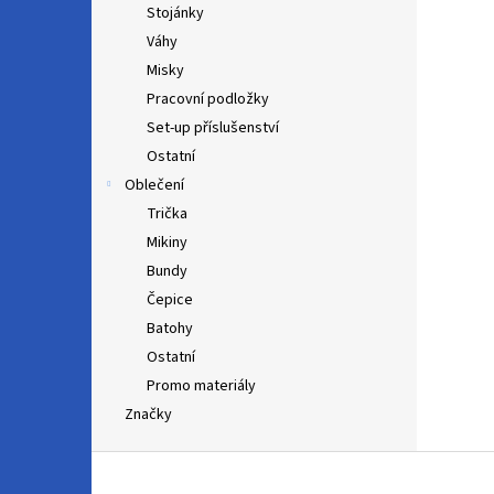
Stojánky
Váhy
Misky
Pracovní podložky
Set-up příslušenství
Ostatní
Oblečení
Trička
Mikiny
Bundy
Čepice
Batohy
Ostatní
Promo materiály
Značky
Z
á