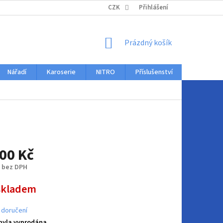
KONTAKTY
CZK
Přihlášení
NÁKUPNÍ
Prázdný košík
KOŠÍK
Nářadí
Karoserie
NITRO
Příslušenství
Auto dopl
00 Kč
č bez DPH
skladem
 doručení
 byla vyprodána…