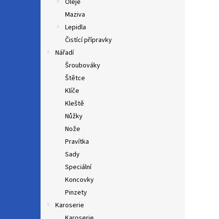
Oleje
Maziva
Lepidla
Čistící přípravky
Nářadí
Šroubováky
Štětce
Klíče
Kleště
Nůžky
Nože
Pravítka
Sady
Speciální
Koncovky
Pinzety
Karoserie
Karoserie