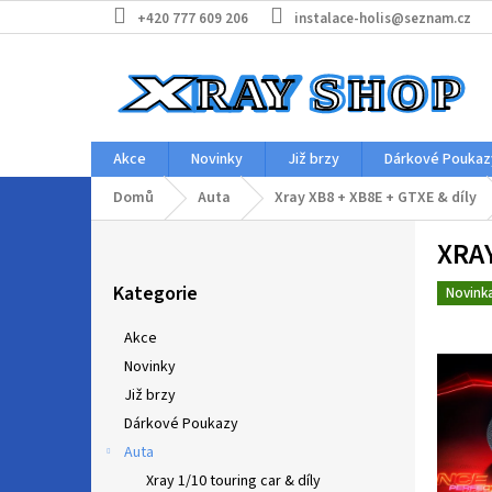
Přejít
+420 777 609 206
instalace-holis@seznam.cz
na
obsah
Akce
Novinky
Již brzy
Dárkové Poukaz
Domů
Auta
Xray XB8 + XB8E + GTXE & díly
P
XRAY
o
Přeskočit
s
Kategorie
kategorie
Novink
t
r
Akce
a
Novinky
n
Již brzy
n
í
Dárkové Poukazy
p
Auta
a
Xray 1/10 touring car & díly