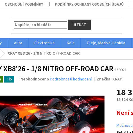
OBCHODNÍ PODMÍNKY
PODMÍNKY OCHRANY OSOBNÍCH ÚDAJŮ
HLEDAT
y
Auta
Elektronika
Kola
Oleje, Maziva, Lepidla
XRAY XB8'26 - 1/8 NITRO OFF-ROAD CAR
 XB8'26 - 1/8 NITRO OFF-ROAD CAR
350021
Průměrné
Neohodnoceno
Podrobnosti hodnocení
Značka:
XRAY
a
Tip
hodnocení
18 3
produktu
je
15 124 K
0,0
z
Měrná
Není 
5
cena:
hvězdiček.
Možnosti
Položka