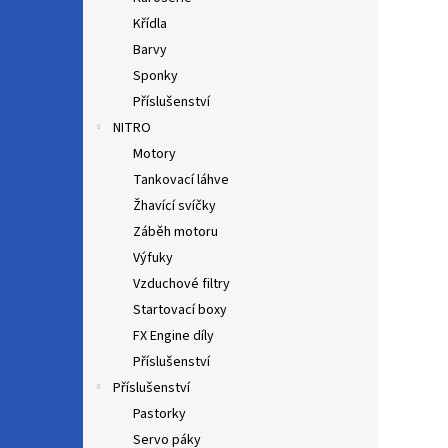
Křídla
Barvy
Sponky
Příslušenství
NITRO
Motory
Tankovací láhve
Žhavící svíčky
Záběh motoru
Výfuky
Vzduchové filtry
Startovací boxy
FX Engine díly
Příslušenství
Příslušenství
Pastorky
Servo páky