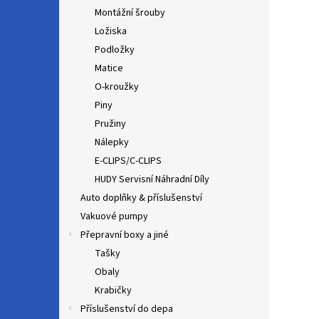
Montážní šrouby
Ložiska
Podložky
Matice
O-kroužky
Piny
Pružiny
Nálepky
E-CLIPS/C-CLIPS
HUDY Servisní Náhradní Díly
Auto doplňky & příslušenství
Vakuové pumpy
Přepravní boxy a jiné
Tašky
Obaly
Krabičky
Příslušenství do depa