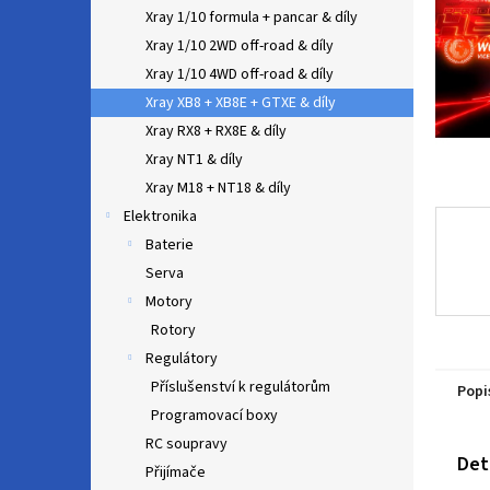
n
Xray 1/10 formula + pancar & díly
e
Xray 1/10 2WD off-road & díly
l
Xray 1/10 4WD off-road & díly
Xray XB8 + XB8E + GTXE & díly
Xray RX8 + RX8E & díly
Xray NT1 & díly
Xray M18 + NT18 & díly
Elektronika
Baterie
Serva
Motory
Rotory
Regulátory
Příslušenství k regulátorům
Popi
Programovací boxy
RC soupravy
Det
Přijímače