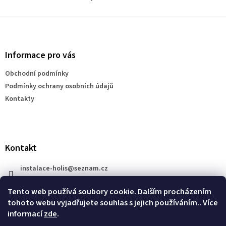
O
v
l
Z
á
á
d
p
a
a
Informace pro vás
c
t
í
Obchodní podmínky
í
p
Podmínky ochrany osobních údajů
r
v
Kontakty
k
y
v
ý
p
Kontakt
i
s
instalace-holis
@
seznam.cz
u
+420 777 609 206
Tento web používá soubory cookie. Dalším procházením
tohoto webu vyjadřujete souhlas s jejich používáním.. Více
informací
zde
.