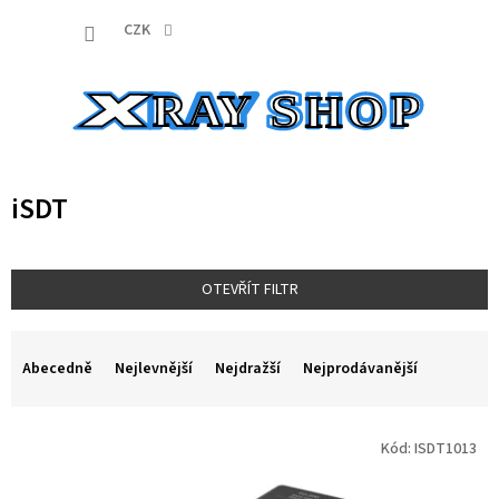
Přejít
NÁKUP
na
CZK
obsah
KOŠÍK
iSDT
OTEVŘÍT FILTR
Ř
a
Abecedně
Nejlevnější
Nejdražší
Nejprodávanější
z
e
V
n
Kód:
ISDT1013
ý
í
p
p