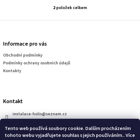
2
položek celkem
O
v
l
Z
á
á
d
p
a
a
Informace pro vás
c
t
í
Obchodní podmínky
í
p
Podmínky ochrany osobních údajů
r
v
Kontakty
k
y
v
ý
p
Kontakt
i
s
instalace-holis
@
seznam.cz
u
+420 777 609 206
Tento web používá soubory cookie. Dalším procházením
tohoto webu vyjadřujete souhlas s jejich používáním.. Více