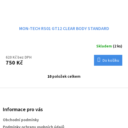
MON-TECH RS01 GT12 CLEAR BODY STANDARD
Skladem
(2 ks)
620 Kč bez DPH
Do košíku
750 Kč
10
položek celkem
O
v
l
Z
á
á
d
p
a
a
Informace pro vás
c
t
í
Obchodní podmínky
í
p
Podmínky ochrany osobních údajů
r