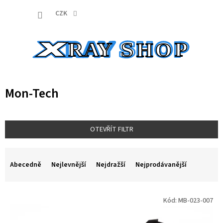
Přejít
NÁKUP
na
CZK
obsah
KOŠÍK
Mon-Tech
OTEVŘÍT FILTR
Ř
a
Abecedně
Nejlevnější
Nejdražší
Nejprodávanější
z
e
V
n
Kód:
MB-023-007
ý
í
p
p