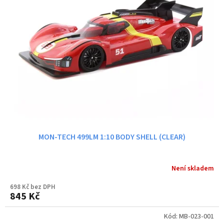
i
r
s
o
p
d
r
u
o
k
d
t
u
ů
k
t
ů
MON-TECH 499LM 1:10 BODY SHELL (CLEAR)
Není skladem
698 Kč bez DPH
845 Kč
Kód:
MB-023-001