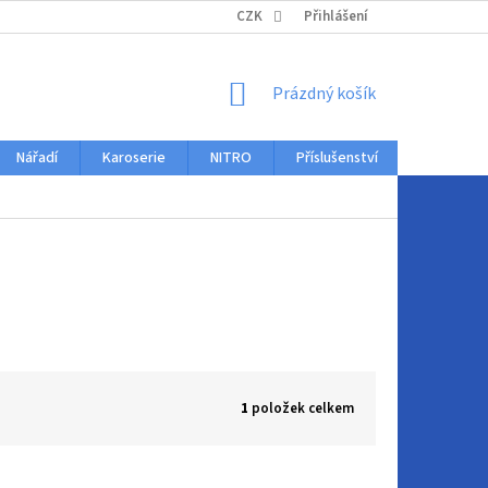
KONTAKTY
CZK
Přihlášení
NÁKUPNÍ
Prázdný košík
KOŠÍK
Nářadí
Karoserie
NITRO
Příslušenství
Auto dopl
1
položek celkem