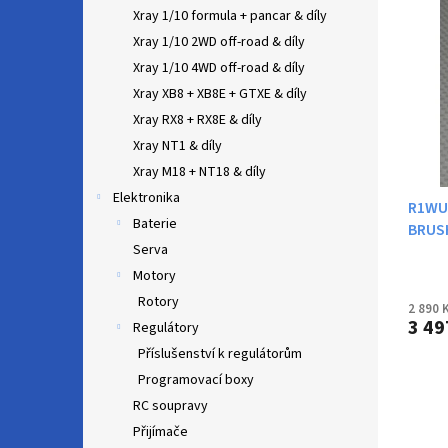
n
ý
í
Xray 1/10 formula + pancar & díly
e
p
p
Xray 1/10 2WD off-road & díly
l
i
r
Xray 1/10 4WD off-road & díly
s
o
Xray XB8 + XB8E + GTXE & díly
p
d
r
u
Xray RX8 + RX8E & díly
o
k
Xray NT1 & díly
d
t
Xray M18 + NT18 & díly
u
ů
Elektronika
k
R1WU
Baterie
t
BRUS
Serva
ů
LEGAL
Motory
Rotory
2 890 
3 49
Regulátory
Příslušenství k regulátorům
Programovací boxy
RC soupravy
Přijímače