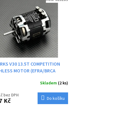
RKS V30 13.5T COMPETITION
HLESS MOTOR (EFRA/BRCA
)
Skladem
(2 ks)
Kč bez DPH
Do košíku
7 Kč
O
v
l
á