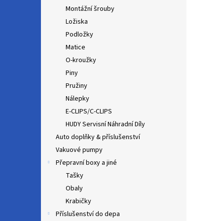
Montážní šrouby
Ložiska
Podložky
Matice
O-kroužky
Piny
Pružiny
Nálepky
E-CLIPS/C-CLIPS
HUDY Servisní Náhradní Díly
Auto doplňky & příslušenství
Vakuové pumpy
Přepravní boxy a jiné
Tašky
Obaly
Krabičky
Příslušenství do depa