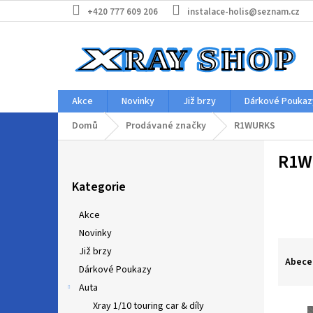
Přejít
+420 777 609 206
instalace-holis@seznam.cz
na
obsah
Akce
Novinky
Již brzy
Dárkové Poukaz
Domů
Prodávané značky
R1WURKS
P
R1W
o
Přeskočit
s
Kategorie
kategorie
t
r
Akce
a
Novinky
n
Ř
Již brzy
n
a
Abece
í
Dárkové Poukazy
z
p
Auta
e
a
V
n
Xray 1/10 touring car & díly