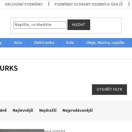
OBCHODNÍ PODMÍNKY
PODMÍNKY OCHRANY OSOBNÍCH ÚDAJŮ
HLEDAT
y
Auta
Elektronika
Kola
Oleje, Maziva, Lepidla
URKS
OTEVŘÍT FILTR
dně
Nejlevnější
Nejdražší
Nejprodávanější
Kód:
020183