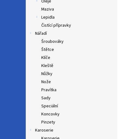
Oleje
Maziva
Lepidla
Čistící přípravky
Nářadí
Šroubováky
Štětce
Klíče
Kleště
Nůžky
Nože
Pravítka
Sady
Speciální
Koncovky
Pinzety
Karoserie
Karoserie