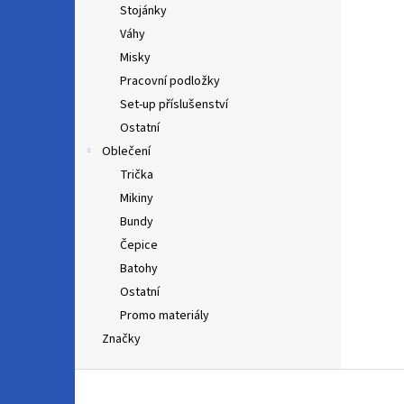
Stojánky
Váhy
Misky
Pracovní podložky
Set-up příslušenství
Ostatní
Oblečení
Trička
Mikiny
Bundy
Čepice
Batohy
Ostatní
Promo materiály
Značky
Z
á