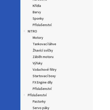
Křídla
Barvy
Sponky
Příslušenství
NITRO
Motory
Tankovací láhve
Žhavící svíčky
Záběh motoru
Výfuky
Vzduchové filtry
Startovací boxy
FX Engine díly
Příslušenství
Příslušenství
Pastorky
Servo páky