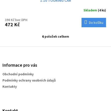
1:10 TOURING CAR
Skladem
(4 ks)
390 Kč bez DPH
Do košíku
472 Kč
6
položek celkem
O
v
l
Z
á
á
d
p
a
a
Informace pro vás
c
t
í
Obchodní podmínky
í
p
Podmínky ochrany osobních údajů
r
v
Kontakty
k
y
v
ý
p
Kontakt