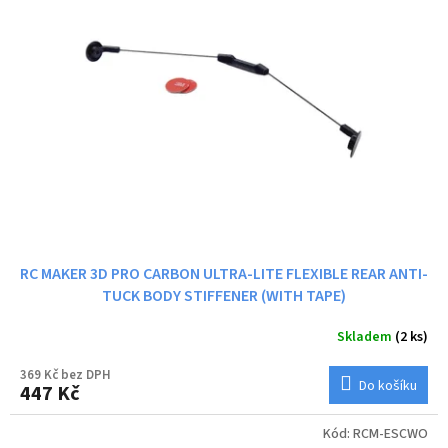
i
r
s
o
p
d
r
u
o
k
d
t
u
ů
k
t
ů
RC MAKER 3D PRO CARBON ULTRA-LITE FLEXIBLE REAR ANTI-
TUCK BODY STIFFENER (WITH TAPE)
Skladem
(2 ks)
369 Kč bez DPH
Do košíku
447 Kč
Kód:
RCM-ESCWO