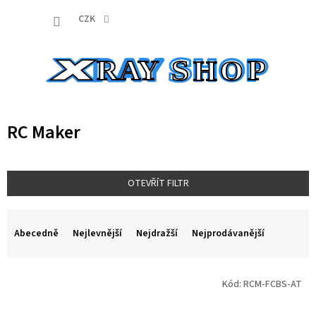
Přejít
NÁKUP
na
CZK
obsah
KOŠÍK
RC Maker
OTEVŘÍT FILTR
Ř
a
Abecedně
Nejlevnější
Nejdražší
Nejprodávanější
z
e
V
n
Kód:
RCM-FCBS-AT
ý
í
p
p