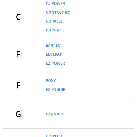
CJ POWER
CONTACT RC
C
CORALLY
CORE RC
EARTEC
E
ELCERAM
EZ POWER
FOXY
F
FX ENGINE
G
GENS ACE
H-SPEED