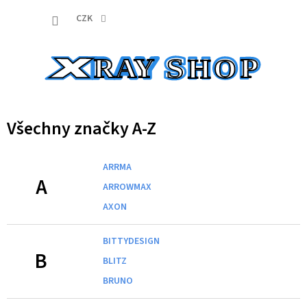
Přejít
NÁKUP
na
CZK
obsah
KOŠÍK
Všechny značky A-Z
ARRMA
A
ARROWMAX
AXON
BITTYDESIGN
B
BLITZ
BRUNO