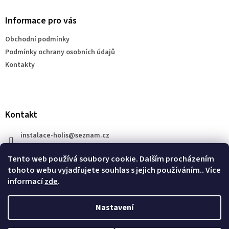
p
a
Informace pro vás
t
Obchodní podmínky
í
Podmínky ochrany osobních údajů
Kontakty
Kontakt
instalace-holis
@
seznam.cz
+420 777 609 206
Tento web používá soubory cookie. Dalším procházením
tohoto webu vyjadřujete souhlas s jejich používáním.. Více
informací
zde
.
Nastavení
Vytvořil Shoptet