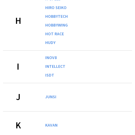
HIRO SEIKO
HOBBYTECH
H
HOBBYWING
HOT RACE
HUDY
INOV8
I
INTELLECT
ISDT
J
JUNSI
K
KAVAN