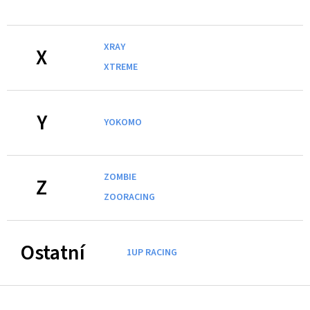
XRAY
X
XTREME
Y
YOKOMO
ZOMBIE
Z
ZOORACING
Ostatní
1UP RACING
Z
á