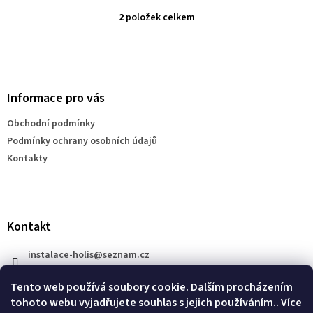
2
položek celkem
O
v
l
Z
á
á
d
p
a
a
Informace pro vás
c
t
í
Obchodní podmínky
í
p
Podmínky ochrany osobních údajů
r
v
Kontakty
k
y
v
ý
p
Kontakt
i
s
instalace-holis
@
seznam.cz
u
+420 777 609 206
Tento web používá soubory cookie. Dalším procházením
tohoto webu vyjadřujete souhlas s jejich používáním.. Více