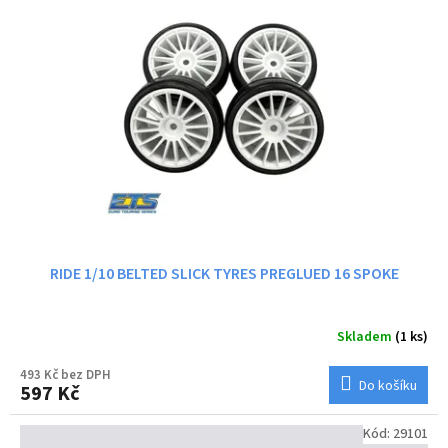
i
r
s
o
p
d
r
u
o
k
d
t
u
ů
k
t
ů
RIDE 1/10 BELTED SLICK TYRES PREGLUED 16 SPOKE
Skladem
(1 ks)
493 Kč bez DPH
Do košíku
597 Kč
Kód:
29101