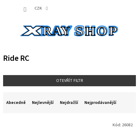
Přejít
NÁKUP
na
CZK
obsah
KOŠÍK
Ride RC
OTEVŘÍT FILTR
Ř
a
Abecedně
Nejlevnější
Nejdražší
Nejprodávanější
z
e
V
n
Kód:
26082
ý
í
p
p