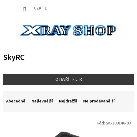
Přejít
NÁKUP
na
CZK
obsah
KOŠÍK
SkyRC
OTEVŘÍT FILTR
Ř
a
Abecedně
Nejlevnější
Nejdražší
Nejprodávanější
z
e
V
n
Kód:
SK-100146-03
ý
í
p
p