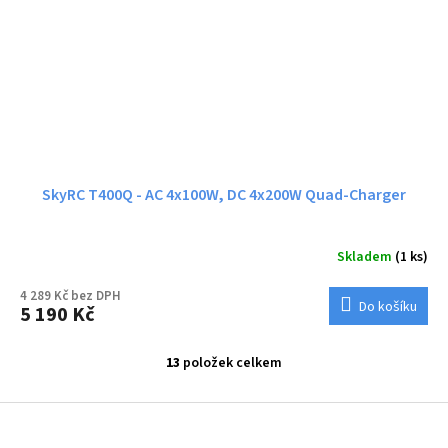
SkyRC T400Q - AC 4x100W, DC 4x200W Quad-Charger
Skladem
(1 ks)
4 289 Kč bez DPH
Do košíku
5 190 Kč
13
položek celkem
O
v
l
Z
á
á
d