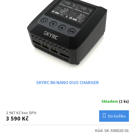
i
r
s
o
p
d
r
u
o
k
d
t
u
ů
k
t
ů
SKYRC B6 NANO DUO CHARGER
Skladem
(1 ks)
2 967 Kč bez DPH
Do košíku
3 590 Kč
Kód:
SK-500020-01