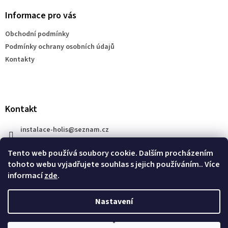
p
a
a
Informace pro vás
c
t
í
Obchodní podmínky
í
p
Podmínky ochrany osobních údajů
r
v
Kontakty
k
y
v
ý
p
Kontakt
i
s
instalace-holis
@
seznam.cz
u
+420 777 609 206
Tento web používá soubory cookie. Dalším procházením
tohoto webu vyjadřujete souhlas s jejich používáním.. Více
informací
zde
.
Nastavení
Vytvořil Shoptet