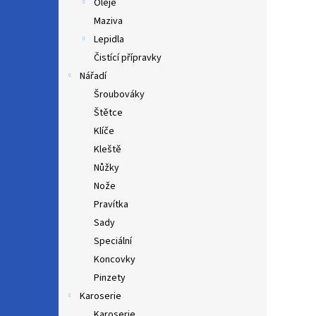
Oleje
Maziva
Lepidla
Čistící přípravky
Nářadí
Šroubováky
Štětce
Klíče
Kleště
Nůžky
Nože
Pravítka
Sady
Speciální
Koncovky
Pinzety
Karoserie
Karoserie