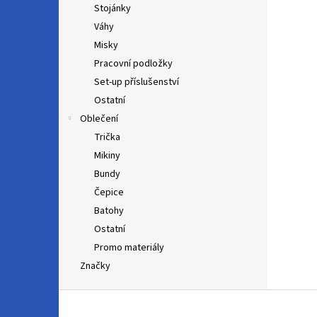
Stojánky
Váhy
Misky
Pracovní podložky
Set-up příslušenství
Ostatní
Oblečení
Trička
Mikiny
Bundy
Čepice
Batohy
Ostatní
Promo materiály
Značky
Z
á