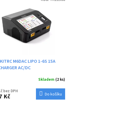
ITRC M6DAC LIPO 1-6S 15A
CHARGER AC/DC
Skladem
(2 ks)
Kč bez DPH
Do košíku
7 Kč
O
v
l
á