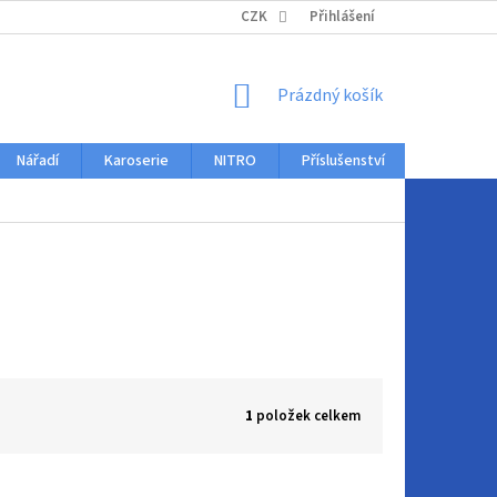
KONTAKTY
CZK
Přihlášení
NÁKUPNÍ
Prázdný košík
KOŠÍK
Nářadí
Karoserie
NITRO
Příslušenství
Auto dopl
1
položek celkem