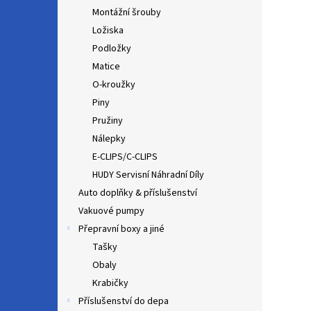
Montážní šrouby
Ložiska
Podložky
Matice
O-kroužky
Piny
Pružiny
Nálepky
E-CLIPS/C-CLIPS
HUDY Servisní Náhradní Díly
Auto doplňky & příslušenství
Vakuové pumpy
Přepravní boxy a jiné
Tašky
Obaly
Krabičky
Příslušenství do depa