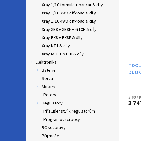
n
ý
í
Xray 1/10 formula + pancar & díly
e
p
p
Xray 1/10 2WD off-road & díly
l
i
r
Xray 1/10 4WD off-road & díly
s
o
Xray XB8 + XB8E + GTXE & díly
p
d
r
u
Xray RX8 + RX8E & díly
o
k
Xray NT1 & díly
d
t
Xray M18 + NT18 & díly
u
ů
Elektronika
k
TOOLK
Baterie
t
DUO 
Serva
ů
Motory
Rotory
3 097 
3 74
Regulátory
Příslušenství k regulátorům
Programovací boxy
RC soupravy
Přijímače