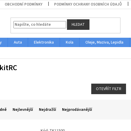
OBCHODNÍ PODMÍNKY
PODMÍNKY OCHRANY OSOBNÍCH ÚDAJŮ
HLEDAT
y
Auta
Elektronika
Kola
Oleje, Maziva, Lepidla
kitRC
OTEVŘÍT FILTR
dně
Nejlevnější
Nejdražší
Nejprodávanější
Kód:
TK11500