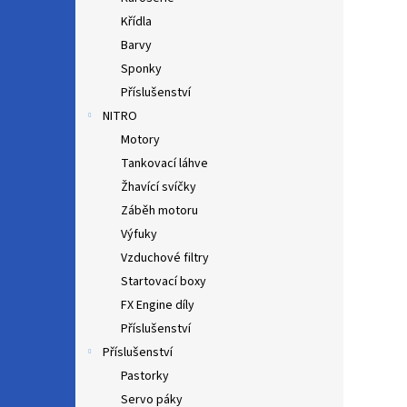
Křídla
Barvy
Sponky
Příslušenství
NITRO
Motory
Tankovací láhve
Žhavící svíčky
Záběh motoru
Výfuky
Vzduchové filtry
Startovací boxy
FX Engine díly
Příslušenství
Příslušenství
Pastorky
Servo páky