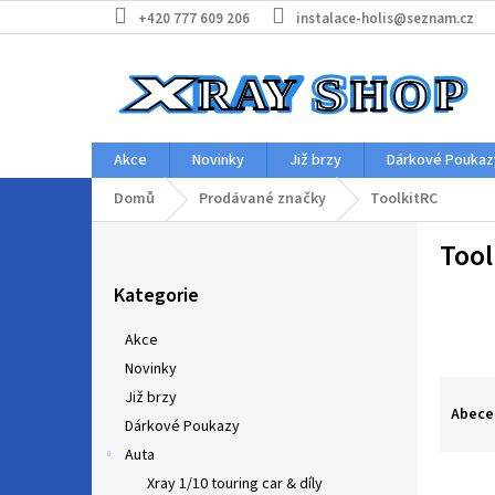
Přejít
+420 777 609 206
instalace-holis@seznam.cz
na
obsah
Akce
Novinky
Již brzy
Dárkové Poukaz
Domů
Prodávané značky
ToolkitRC
P
Tool
o
Přeskočit
s
Kategorie
kategorie
t
r
Akce
a
Novinky
n
Ř
Již brzy
n
a
Abece
í
Dárkové Poukazy
z
p
Auta
e
a
V
n
Xray 1/10 touring car & díly