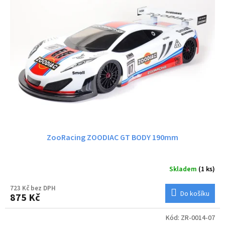
i
r
s
o
p
d
r
u
o
k
d
t
u
ů
k
t
ů
ZooRacing ZOODIAC GT BODY 190mm
Skladem
(1 ks)
723 Kč bez DPH
Do košíku
875 Kč
Kód:
ZR-0014-07