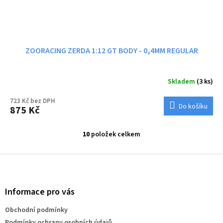
ZOORACING ZERDA 1:12 GT BODY - 0,4MM REGULAR
Skladem
(3 ks)
723 Kč bez DPH
Do košíku
875 Kč
10
položek celkem
O
v
l
Z
á
á
d
p
a
a
Informace pro vás
c
t
í
Obchodní podmínky
í
p
Podmínky ochrany osobních údajů