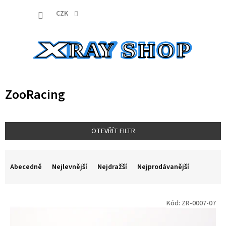
Přejít
NÁKUP
na
CZK
obsah
KOŠÍK
ZooRacing
OTEVŘÍT FILTR
Ř
a
Abecedně
Nejlevnější
Nejdražší
Nejprodávanější
z
e
V
n
Kód:
ZR-0007-07
ý
í
p
p