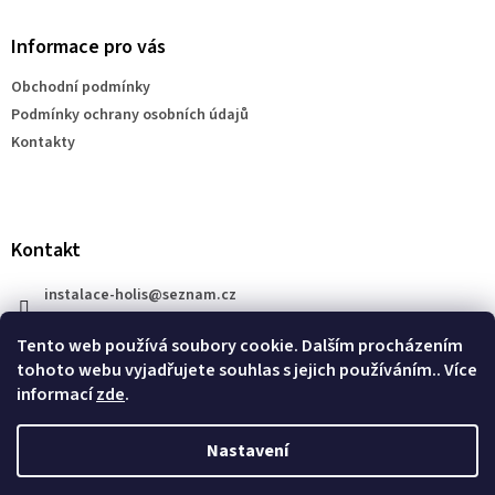
p
a
Informace pro vás
t
Obchodní podmínky
í
Podmínky ochrany osobních údajů
Kontakty
Kontakt
instalace-holis
@
seznam.cz
+420 777 609 206
Tento web používá soubory cookie. Dalším procházením
tohoto webu vyjadřujete souhlas s jejich používáním.. Více
informací
zde
.
Nastavení
Vytvořil Shoptet