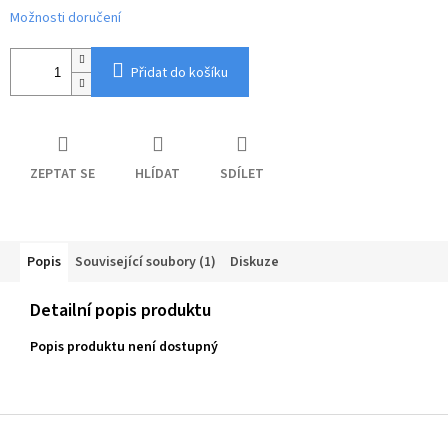
Možnosti doručení
Přidat do košíku
ZEPTAT SE
HLÍDAT
SDÍLET
Popis
Související soubory (1)
Diskuze
Detailní popis produktu
Popis produktu není dostupný
Z
á