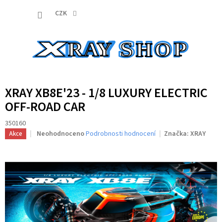
Přejít
NÁKUP
na
CZK
obsah
KOŠÍK
XRAY XB8E'23 - 1/8 LUXURY ELECTRIC
OFF-ROAD CAR
350160
Průměrné
Neohodnoceno
Podrobnosti hodnocení
Značka:
XRAY
Akce
hodnocení
produktu
je
0,0
z
5
hvězdiček.