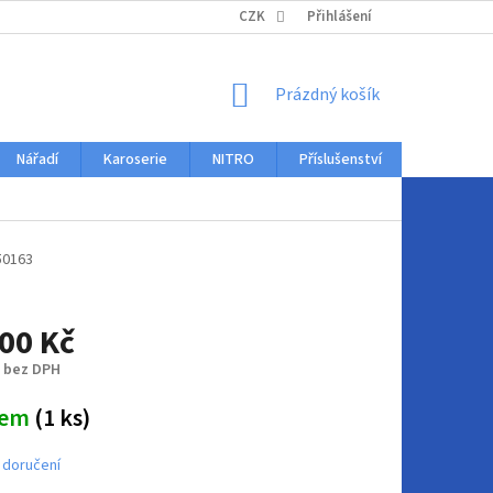
KONTAKTY
CZK
Přihlášení
NÁKUPNÍ
Prázdný košík
KOŠÍK
Nářadí
Karoserie
NITRO
Příslušenství
Auto dopl
50163
00 Kč
č bez DPH
dem
(1 ks)
 doručení