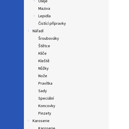
Oleje
Maziva
Lepidla
Čistící přípravky
Nářadí
Šroubováky
Štětce
Klíče
Kleště
Nůžky
Nože
Pravítka
Sady
Speciální
Koncovky
Pinzety
Karoserie
Karoserie