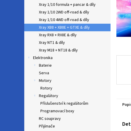
n
Xray 1/10 formula + pancar & díly
e
Xray 1/10 2WD off-road & díly
l
Xray 1/10 4WD off-road & díly
Xray XB8 + XB8E + GTXE & díly
Xray RX8 + RX8E & díly
Xray NT1 & díly
Xray M18 + NT18 & díly
Elektronika
Baterie
Serva
Motory
Rotory
Regulátory
Příslušenství k regulátorům
Popi
Programovací boxy
RC soupravy
Det
Přijímače