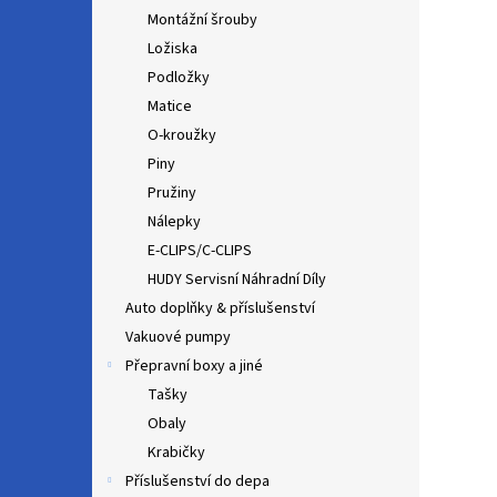
Montážní šrouby
Ložiska
Podložky
Matice
O-kroužky
Piny
Pružiny
Nálepky
E-CLIPS/C-CLIPS
HUDY Servisní Náhradní Díly
Auto doplňky & příslušenství
Vakuové pumpy
Přepravní boxy a jiné
Tašky
Obaly
Krabičky
Příslušenství do depa