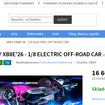
OBCHODNÍ PODMÍNKY
PODMÍNKY OCHRANY OSOBNÍCH ÚDAJŮ
HLEDAT
y
Auta
Elektronika
Kola
Oleje, Maziva, Lepidla
XRAY XB8E'26 - 1/8 ELECTRIC OFF-ROAD CAR
 XB8E'26 - 1/8 ELECTRIC OFF-ROAD CAR
3
Průměrné
Neohodnoceno
Podrobnosti hodnocení
Značka:
XRAY
a
Tip
hodnocení
16 6
produktu
je
13 719 K
0,0
z
Měrná
Skla
5
cena:
hvězdiček.
Možnosti