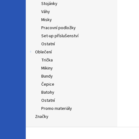
Stojánky
Váhy
Misky
Pracovní podložky
Set-up příslušenství
Ostatní
Oblečení
Trička
Mikiny
Bundy
Čepice
Batohy
Ostatní
Promo materiály
Značky
Z
á