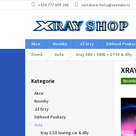
Přejít
+420 777 609 206
instalace-holis@seznam.cz
na
obsah
Akce
Novinky
Již brzy
Dárkové Poukaz
Domů
Auta
Xray XB8 + XB8E + GTXE & díly
P
XRAY
o
Přeskočit
s
Kategorie
kategorie
Novink
t
r
Akce
a
Novinky
n
Již brzy
n
í
Dárkové Poukazy
p
Auta
a
Xray 1/10 touring car & díly