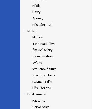
Křídla
Barvy
Sponky
Příslušenství
NITRO
Motory
Tankovací láhve
Žhavící svíčky
Záběh motoru
Výfuky
Vzduchové filtry
Startovací boxy
FX Engine díly
Příslušenství
Příslušenství
Pastorky
Servo páky